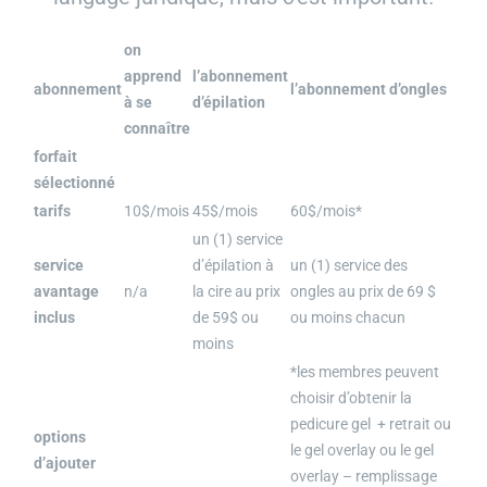
on
apprend
l’abonnement
abonnement
l’abonnement d’ongles
à se
d’épilation
connaître
forfait
sélectionné
tarifs
10$/mois
45$/mois
60$/mois*
un (1) service
service
d’épilation à
un (1) service des
avantage
n/a
la cire au prix
ongles au prix de 69 $
inclus
de 59$ ou
ou moins chacun
moins
*les membres peuvent
choisir d’obtenir la
pedicure gel + retrait ou
options
le gel overlay ou le gel
d’ajouter
overlay – remplissage