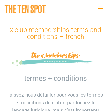
Skip
to
content
x.club memberships terms and
conditions – french
termes + conditions
laissez-nous détailler pour vous les termes
et conditions de club x. pardonnez le
langage juridique, mais c’est important!